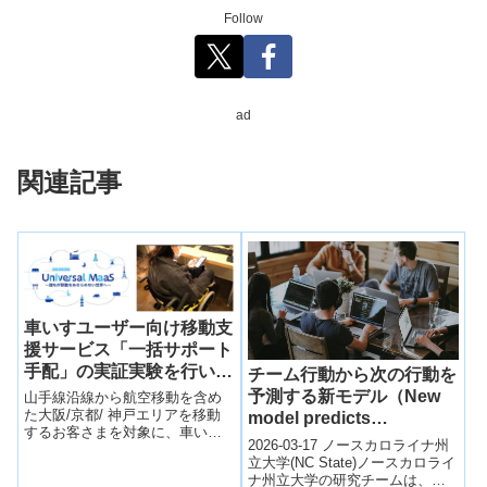
Follow
ad
関連記事
車いすユーザー向け移動支
援サービス「一括サポート
手配」の実証実験を行いま
チーム行動から次の行動を
す
予測する新モデル（New
山手線沿線から航空移動を含め
た大阪/京都/ 神戸エリアを移動
model predicts
するお客さまを対象に、車いす
collaborative work
2026-03-17 ノースカロライナ州
ユーザー向け移動支援サービス
steps）
立大学(NC State)ノースカロライ
「一括サポート手配」の社会実
ナ州立大学の研究チームは、チ
装に向けた実証実験を行いま