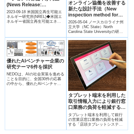
オンライン協働を改善する
(News Release:
新たな設計手法（New
Predictive Model Could
2023-09-18 米国国立再生可能エ
inspection method for
Improve Hydrogen
ネルギー研究所(NREL)◆米国エ
collaboration platforms）
ネルギー省国立再生可能エネル
2026-05-04 ノースカロライナ州
Station Availability)
ギー研究所（NREL）とコロラド
立大学（NC State）North
州立大学（CSU）の研究者...
Carolina State Universityの研究
は、オンライン共同作業の質...
優れたAIベンチャー企業の
研究テーマ6件を採択
NEDOは、AIの社会実装を進める
ことを目的に、全国30件の応募
の中から、優れたAIベンチャー
企業の研究テーマ6件を採択し
た。（1）生産性分野から4件、
タブレット端末を利用した
（2）健康、医療・介護分野から
取引情報入力により銀行窓
2件。
口業務の負荷を軽減する
「店頭タブレットシステ
タブレット端末を利用して銀行
ム」を発売
の営業店窓口業務の負荷を軽減
する「店頭タブレットシステ
ム」の販売を開始した。来店さ
れたお客さまによる取引情報の