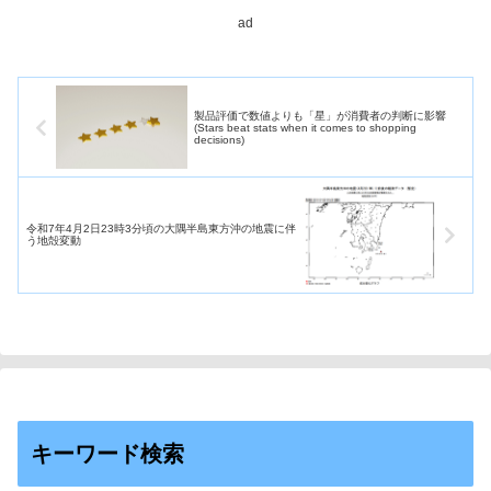
入力からホスト処理までを、営
ad
業店窓口に設置したタブレット
端末上で完結するもの。
製品評価で数値よりも「星」が消費者の判断に影響
(Stars beat stats when it comes to shopping
decisions)
令和7年4月2日23時3分頃の大隅半島東方沖の地震に伴
う地殻変動
キーワード検索