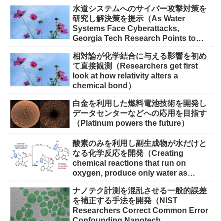
水道システムへのサイバー攻撃対策を
研究し解決策を提示（As Water
Systems Face Cyberattacks,
Georgia Tech Research Points to
Solutions）
相対論が化学結合に与える影響を初め
て直接観測（Researchers get first
look at how relativity alters a
chemical bond）
白金を利用した燃料電池技術を開発し
データセンターなどへの応用を目指す
（Platinum powers the future）
酸素のみを利用し副生成物が水だけと
なる化学反応を開発（Creating
chemical reactions that run on
oxygen, produce only water as
waste）
ナノテク計測を混乱させる一般的誤差
を補正する手法を開発（NIST
Researchers Correct Common Error
Confounding Nanotech