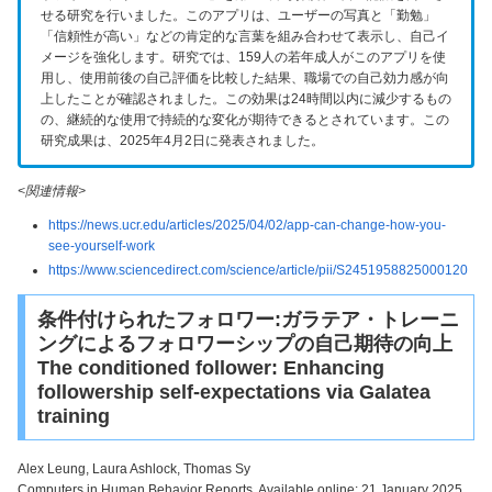
せる研究を行いました。
このアプリは、ユーザーの写真と「勤勉」
「信頼性が高い」などの肯定的な言葉を組み合わせて表示し、自己イ
メージを強化します。
研究では、159人の若年成人がこのアプリを使
用し、使用前後の自己評価を比較した結果、職場での自己効力感が向
上したことが確認されました。
この効果は24時間以内に減少するもの
の、継続的な使用で持続的な変化が期待できるとされています。
この
研究成果は、2025年4月2日に発表されました。
<関連情報>
https://news.ucr.edu/articles/2025/04/02/app-can-change-how-you-
see-yourself-work
https://www.sciencedirect.com/science/article/pii/S2451958825000120
条件付けられたフォロワー:ガラテア・トレーニ
ングによるフォロワーシップの自己期待の向上
The conditioned follower: Enhancing
followership self-expectations via Galatea
training
Alex Leung, Laura Ashlock, Thomas Sy
Computers in Human Behavior Reports Available online: 21 January 2025