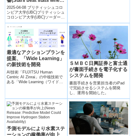
響(Stars beat stats when
齢者が食料配達サービスを利用
older groups, most likely
する傾向が高いことが明らかに
it comes to shopping
2025-04-08 ブリティッシュコロ
to ‘order in’ during
なりまし...
decisions)
ンビア大学(UBC)ブリティッシュ
heatwaves)
コロンビア大学(UBC)ソーダース
クールオブビジネスのディーパ
ック・シルワニ博士らの研...
最適なアクションプランを
提案、「Wide Learning」
ＳＭＢＣ日興証券と富士通
の新技術を開発
が書面手続きを電子化する
AI技術「FUJITSU Human
システムを開発
Centric AI Zinrai」の中核技術で
ある「Wide Learning（ワイドラ
書面手続きを営業担当者のiPad
ーニング）」を拡張し、最適な
で完結させるシステムを開発
アクションプランを提案するAI
し、運用を開始した。
技術を開発した。
予測モデルにより水素ステ
ーションの稼働率が向上