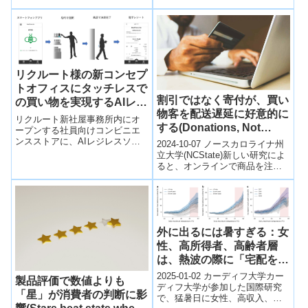
ーム内の相互作用データを分析
す。出発地から目的地までの移
することで、将来の成果や...
動における介助手配を、オンラ
インにて一括で行えるサービス
で、Universal MaaSのコンセプ
トや過去 3 年間に渡る実証実験
結果から考案されました。ご利
リクルート様の新コンセプ
用情報を事前に関係交通機関が
共有することで、お客さまのご
トオフィスにタッチレスで
移動に関する安心感の向上に資
割引ではなく寄付が、買い
の買い物を実現するAIレジ
するかどうかを検証し、すべて
物客を配送遅延に好意的に
レスシステムを導入
リクルート新社屋事務所内にオ
のお客さまがシームレスなモビ
する(Donations, Not
ープンする社員向けコンビニエ
リティサービスを安心してご利
Discounts, Make
ンスストアに、AIレジレスソリ
用いただけるよう、検討を進め
2024-10-07 ノースカロライナ州
ューションZippinを活用したレジ
てまいります。
Shoppers More
立大学(NCState)新しい研究によ
レスシステムを導入する。
ると、オンラインで商品を注文
Amenable to Delayed
する際、消費者は割引よりも慈
Delivery)
善団体への寄付を条件に遅い...
外に出るには暑すぎる：女
性、高所得者、高齢者層
は、熱波の際に「宅配を注
文する」可能性が最も高い
2025-01-02 カーディフ大学カー
製品評価で数値よりも
(Too hot to go outside:
ディフ大学が参加した国際研究
「星」が消費者の判断に影
で、猛暑日に女性、高収入、高
female, high-income, and