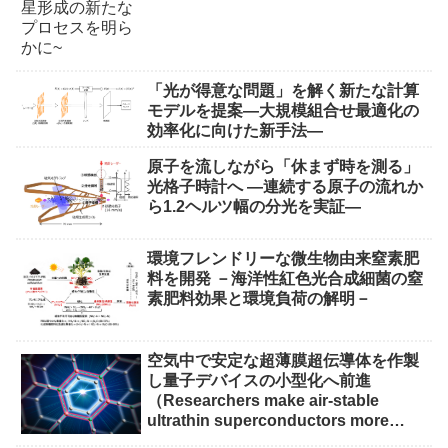
「光が得意な問題」を解く新たな計算
モデルを提案―大規模組合せ最適化の
効率化に向けた新手法―
原子を流しながら「休まず時を測る」
光格子時計へ ―連続する原子の流れか
ら1.2ヘルツ幅の分光を実証―
環境フレンドリーな微生物由来窒素肥
料を開発 －海洋性紅色光合成細菌の窒
素肥料効果と環境負荷の解明－
空気中で安定な超薄膜超伝導体を作製
し量子デバイスの小型化へ前進
（Researchers make air-stable
ultrathin superconductors more
scalable for quantum devices）