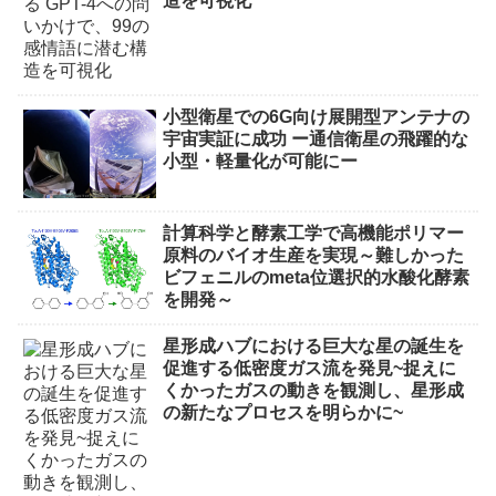
造を可視化
小型衛星での6G向け展開型アンテナの
宇宙実証に成功 ー通信衛星の飛躍的な
小型・軽量化が可能にー
計算科学と酵素工学で高機能ポリマー
原料のバイオ生産を実現～難しかった
ビフェニルのmeta位選択的水酸化酵素
を開発～
星形成ハブにおける巨大な星の誕生を
促進する低密度ガス流を発見~捉えに
くかったガスの動きを観測し、星形成
の新たなプロセスを明らかに~