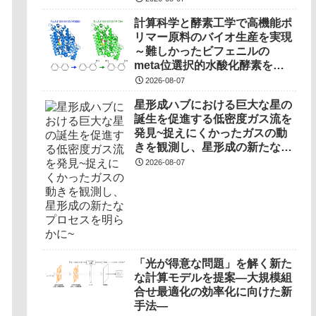
計算科学と酵素工学で高機能ポ
リマー原料のバイオ生産を実現
～難しかったビフェニルの
meta位選択的水酸化酵素を開
発～
2026-08-07
星形成ハブにおける巨大な星の
誕生を促進する低密度ガス流を
発見~捉えにくかったガスの動
きを観測し、星形成の新たなプ
ロセスを明らかに~
2026-08-07
「光が得意な問題」を解く新た
な計算モデルを提案―大規模組
合せ最適化の効率化に向けた新
手法―