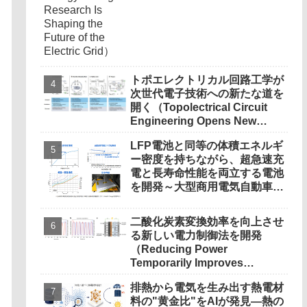
トポエレクトリカル回路工学が
次世代電子技術への新たな道を
開く（Topolectrical Circuit
Engineering Opens New
Paths for Future
LFP電池と同等の体積エネルギ
Electronics）
ー密度を持ちながら、超急速充
電と長寿命性能を両立する電池
を開発～大型商用電気自動車向
けニオブチタン酸化物
（NTO）負極電池、LFP電池
二酸化炭素変換効率を向上させ
の約10倍以上の充放電回数を
る新しい電力制御法を開発
実現～
（Reducing Power
Temporarily Improves
Carbon Dioxide
排熱から電気を生み出す熱電材
Conversion）
料の"黄金比"をAIが発見―熱の