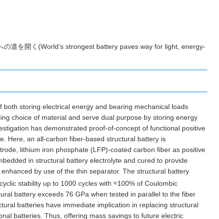
 of both storing electrical energy and bearing mechanical loads
ling choice of material and serve dual purpose by storing energy
vestigation has demonstrated proof-of-concept of functional positive
te. Here, an all-carbon fiber-based structural battery is
ctrode, lithium iron phosphate (LFP)-coated carbon fiber as positive
mbedded in structural battery electrolyte and cured to provide
is enhanced by use of the thin separator. The structural battery
yclic stability up to 1000 cycles with ≈100% of Coulombic
ctural battery exceeds 76 GPa when tested in parallel to the fiber
ructural batteries have immediate implication in replacing structural
nal batteries. Thus, offering mass savings to future electric