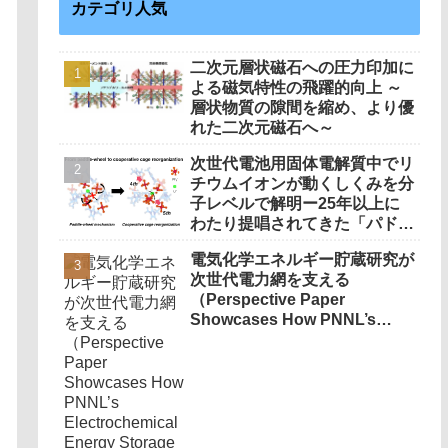
カテゴリ人気
二次元層状磁石への圧力印加に
よる磁気特性の飛躍的向上 ～
層状物質の隙間を縮め、より優
れた二次元磁石へ～
次世代電池用固体電解質中でリ
チウムイオンが動くしくみを分
子レベルで解明ー25年以上に
わたり提唱されてきた「パドル
ホイール機構」を超えるイオン
電気化学エネルギー貯蔵研究が
伝導機構を解明ー
次世代電力網を支える
（Perspective Paper
Showcases How PNNL’s
Electrochemical Energy
Storage Research Is Shaping
the Future of the Electric
Grid）