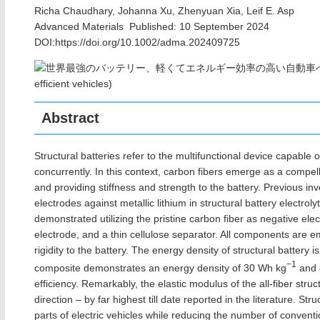
Richa Chaudhary
, Johanna Xu, Zhenyuan Xia, Leif E. Asp
Advanced Materials Published: 10 September 2024
DOI:https://doi.org/10.1002/adma.202409725
Abstract
Structural batteries refer to the multifunctional device capable
concurrently. In this context, carbon fibers emerge as a compel
and providing stiffness and strength to the battery. Previous in
electrodes against metallic lithium in structural battery electroly
demonstrated utilizing the pristine carbon fiber as negative ele
electrode, and a thin cellulose separator. All components are e
rigidity to the battery. The energy density of structural battery 
−1
composite demonstrates an energy density of 30 Wh kg
and c
efficiency. Remarkably, the elastic modulus of the all-fiber stru
direction – by far highest till date reported in the literature. St
parts of electric vehicles while reducing the number of conventio