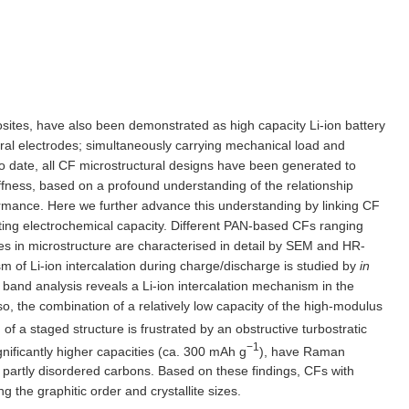
osites, have also been demonstrated as high capacity Li-ion battery
ral electrodes; simultaneously carrying mechanical load and
. To date, all CF microstructural designs have been generated to
iffness, based on a profound understanding of the relationship
rmance. Here we further advance this understanding by linking CF
lting electrochemical capacity. Different PAN-based CFs ranging
ces in microstructure are characterised in detail by SEM and HR-
f Li-ion intercalation during charge/discharge is studied by
in
nd analysis reveals a Li-ion intercalation mechanism in the
lso, the combination of a relatively low capacity of the high-modulus
 of a staged structure is frustrated by an obstructive turbostratic
−1
nificantly higher capacities (ca. 300 mAh g
), have Raman
f partly disordered carbons. Based on these findings, CFs with
 the graphitic order and crystallite sizes.