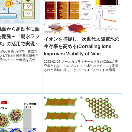
廃熱から高効率に熱
を開発～「朝永ラッ
イオンを捕捉し、次世代太陽電池の
体」の活用で実現～
生存率を高める(Corralling Ions
学大学Web要約 の発言：東京科
Improves Viability of Next
とNTT物性科学基礎研究所
子デバイスの廃熱を高効率
Generation Solar Cells)
2023-02-27 ノースカロライナ州立大学(NCState)研
究者たちは、ペロブスカイト材料内でイオンを定義
された経路に導くことで、ペロブスカイト太陽電池
の...