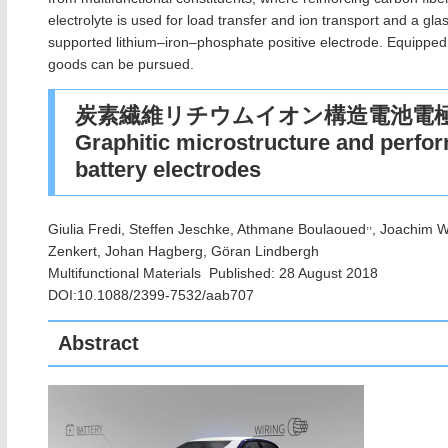
electrolyte is used for load transfer and ion transport and a gl
supported lithium–iron–phosphate positive electrode. Equipped wi
goods can be pursued.
炭素繊維リチウムイオン構造電池電
Graphitic microstructure and perform
battery electrodes
,,
Giulia Fredi, Steffen Jeschke, Athmane Boulaoued
, Joachim W
Zenkert, Johan Hagberg, Göran Lindbergh
Multifunctional Materials Published: 28 August 2018
DOI:10.1088/2399-7532/aab707
Abstract