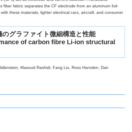
ass fiber fabric separates the CF electrode from an aluminum foil-
th these materials, lighter electrical cars, aircraft, and consumer
極のグラファイト微細構造と性能
ance of carbon fibre Li-ion structural
allenstein, Masoud Rashidi, Fang Liu, Ross Harnden, Dan