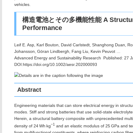
vehicles.
構造電池とその多機能性能 A Structural Bat
Performance
Leif E. Asp
, Karl Bouton, David Carlstedt, Shanghong Duan, R
Johansson, Göran Lindbergh, Fang Liu, Kevin Peuvot …
Advanced Energy and Sustainability Research Published: 27 
DOI:https://doi.org/10.1002/aesr.202000093
Abstract
Engineering materials that can store electrical energy in struct
modes. Stiff and strong batteries that use solid-state electrolyt
Herein, a structural battery composite with unprecedented mult
−1
density of 24 Wh kg
and an elastic modulus of 25 GPa and ten
from multifunctional constituents, where reinforcing carbon fiber