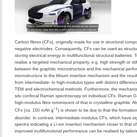
Carbon fibres (CFs), originally made for use in structural comp
negative electrodes. Consequently, CFs can be used as structu
storing electrical energy in multifunctional structural batteries
realise a targeted mechanical property, e.g. high strength or st
between the graphitic microstructure and the mechanical perfo
microstructure to the lithium insertion mechanism and the resu
from intermediate- to high-modulus types with distinct differen
TEM and electrochemical methods. Furthermore, the mechanism o
situ
confocal Raman spectroscopy on individual CFs. Raman G ba
high-modulus fibre reminiscent of that in crystalline graphite. A
−1
CFs (ca. 150 mAh g
) is shown to be due to that the formation
disorder. In contrast, intermediate-modulus CFs, which have sig
spectra indicating a Li-ion insertion mechanism closer to that o
improved multifunctional performance can be realised by tailoring