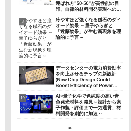
運ばれ方"50-50"が高性能の目
印、自律的材料開発実現への一
歩―
冷やすほど強くなる磁石のダイ
オード効果 ～量子ゆらぎと
「近藤効果」が生む新現象を理
論的に予言～
データセンターの電力消費効率
を向上させるチップの新設計
(New Chip Design Could
Boost Efficiency of Power
Management in Data Centers)
AI×量子化学で色純度の高い青
色発光材料を発見～設計から素
子作製・評価まで一気通貫、材
料開発を劇的に加速～
ad