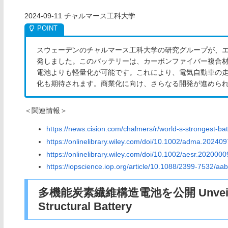
2024-09-11 チャルマース工科大学
スウェーデンのチャルマース工科大学の研究グループが、
発しました。このバッテリーは、カーボンファイバー複合
電池よりも軽量化が可能です。これにより、電気自動車の走
化も期待されます。商業化に向け、さらなる開発が進めら
＜関連情報＞
https://news.cision.com/chalmers/r/world-s-strongest-ba
https://onlinelibrary.wiley.com/doi/10.1002/adma.20240
https://onlinelibrary.wiley.com/doi/10.1002/aesr.2020000
https://iopscience.iop.org/article/10.1088/2399-7532/a
多機能炭素繊維構造電池を公開 Unveiling the
Structural Battery