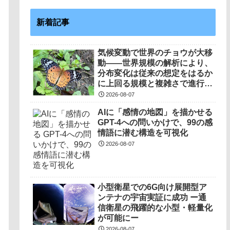
新着記事
気候変動で世界のチョウが大移
動――世界規模の解析により、
分布変化は従来の想定をはるか
に上回る規模と複雑さで進行し
ていることを解明――
2026-08-07
AIに「感情の地図」を描かせる
GPT-4への問いかけで、99の感
情語に潜む構造を可視化
2026-08-07
小型衛星での6G向け展開型ア
ンテナの宇宙実証に成功 ー通
信衛星の飛躍的な小型・軽量化
が可能にー
2026-08-07