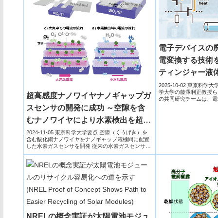
電子デバイスの
電変換する技術
ティンジャー液
2025-10-02 東京科
学大学の藤澤利正教授ら
超高感度ナノワイヤナノギャップガ
の共同研究チームは、電
に電力...
スセンサの開発に成功 ～空隙を含
むナノワイヤにより水素検出を超高
感度化～
2024-11-05 東京科学大学要点 空隙（くうげき）を
含む酸化銅ナノワイヤをナノギャップ電極間に配置
した水素ガスセンサを開発 従来の水素ガスセンサと
比較して...
NRELの概念実証が太陽電池モジュ