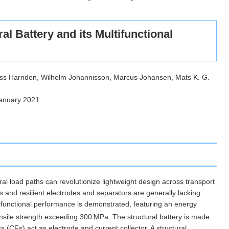
tery and its Multifunctional
oss Harnden, Wilhelm Johannisson, Marcus Johansen, Mats K. G.
January 2021
ural load paths can revolutionize lightweight design across transport
es and resilient electrodes and separators are generally lacking.
ifunctional performance is demonstrated, featuring an energy
sile strength exceeding 300 MPa. The structural battery is made
s (CFs) act as electrode and current collector. A structural