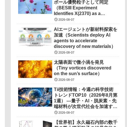
ボール優勢粒子として同定
（BESIII Experiment
Identifies X(2370) as a
Glueball Dominated
2026-08-07
Particle）
AIエージェントが新材料探索を
加速（Scientists deploy AI
agents to accelerate
discovery of new materials）
2026-08-07
太陽表面で微小渦を発見
（Tiny vortices discovered
on the sun’s surface）
2026-08-07
Tii技術情報：今週の科学技術
トレンドTOP10（2026年8月第
1週） ―量子・AI・脱炭素・先
端材料が次世代社会を加速する
―
2026-08-07
【世界初】永久磁石内部の数千