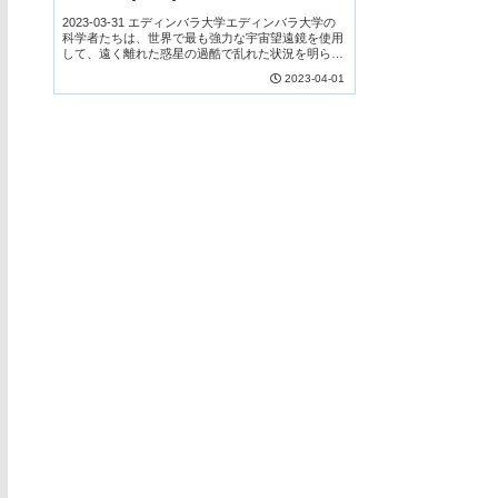
on far-off planet)
2023-03-31 エディンバラ大学エディンバラ大学の
科学者たちは、世界で最も強力な宇宙望遠鏡を使用
して、遠く離れた惑星の過酷で乱れた状況を明らか
にしました。この惑星の名前はVHS 1256 bで、表
2023-04-01
面温度は約830℃で、ダストのような粒...