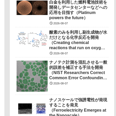
白金を利用した燃料電池技術を
開発しデータセンターなどへの
応用を目指す（Platinum
powers the future）
2026-08-07
酸素のみを利用し副生成物が水
だけとなる化学反応を開発
（Creating chemical
reactions that run on oxygen,
produce only water as
2026-08-07
waste）
ナノテク計測を混乱させる一般
的誤差を補正する手法を開発
（NIST Researchers Correct
Common Error Confounding
Nanotech Measurements）
2026-08-07
ナノスケールで強誘電性が発現
することを発見
（Ferroelectricity Emerges at
the Nanoscale）