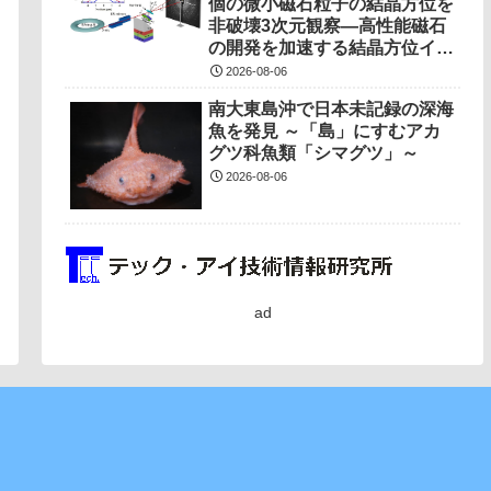
個の微小磁石粒子の結晶方位を
非破壊3次元観察―高性能磁石
の開発を加速する結晶方位イメ
ージング技術を開発―
2026-08-06
南大東島沖で日本未記録の深海
魚を発見 ～「島」にすむアカ
グツ科魚類「シマグツ」～
2026-08-06
ad