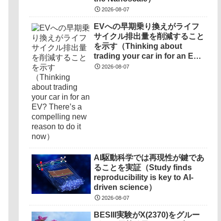
2026-08-07
EVへの早期乗り換えがライフ
サイクル排出量を削減すること
を示す（Thinking about
trading your car in for an EV?
There’s a compelling new
2026-08-07
reason to do it now）
AI駆動科学では再現性が鍵であ
ることを実証（Study finds
reproducibility is key to AI-
driven science）
2026-08-07
BESIII実験がX(2370)をグルー