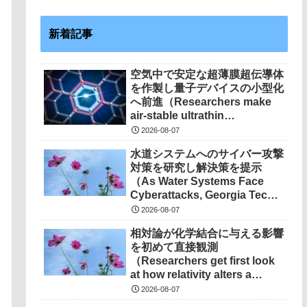
新着記事
空気中で安定な超薄膜超伝導体
を作製し量子デバイスの小型化
へ前進（Researchers make
air-stable ultrathin
superconductors more
2026-08-07
scalable for quantum
水道システムへのサイバー攻撃
devices）
対策を研究し解決策を提示
（As Water Systems Face
Cyberattacks, Georgia Tech
Research Points to
2026-08-07
Solutions）
相対論が化学結合に与える影響
を初めて直接観測
（Researchers get first look
at how relativity alters a
chemical bond）
2026-08-07