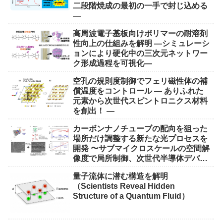
二段階焼成の最初の一手で封じ込める
―
高周波電子基板向けポリマーの耐溶剤
性向上の仕組みを解明 ―シミュレーシ
ョンにより硬化中の三次元ネットワー
ク形成過程を可視化―
空孔の規則度制御でフェリ磁性体の補
償温度をコントロール ― ありふれた
元素から次世代スピントロニクス材料
を創出！ ―
カーボンナノチューブの配向を狙った
場所だけ調整する新たな光プロセスを
開発 〜サブマイクロスケールの空間解
像度で局所制御、次世代半導体デバイ
ス実現に期待〜
量子流体に潜む構造を解明
（Scientists Reveal Hidden
Structure of a Quantum Fluid）