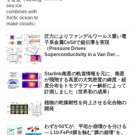
圧力によりファンデルワールス重い電
子系金属CeSiIで超伝導を実現
（Pressure Drives
Superconductivity in a Van Der
Waals Heavy-Fermion Metal CeSiI）
Starlink衛星の軌道情報を元に、衛星
が飛翔する高度の大気密度の緯度・経
度分布をトモグラフィー解析によって
計測しました（世界初の成果）
植物の乾燥耐性を向上させる化合物の
開発
わずか50℃が、平坦か崩壊かを分ける
― L10-FePd膜を蝕む”膜の崩壊”を、