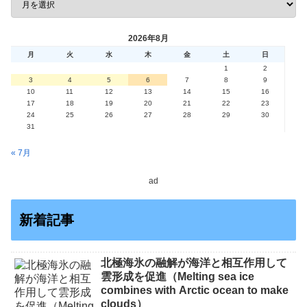
2026年8月
月
火
水
木
金
土
日
1
2
3
4
5
6
7
8
9
10
11
12
13
14
15
16
17
18
19
20
21
22
23
24
25
26
27
28
29
30
31
« 7月
ad
新着記事
北極海氷の融解が海洋と相互作用して
雲形成を促進（Melting sea ice
combines with Arctic ocean to make
clouds）