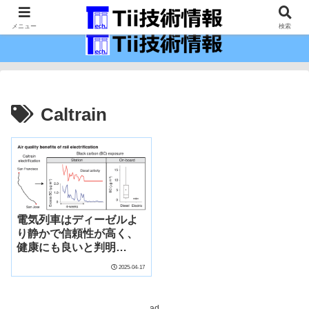
最新の科学技術の情報インフラ。
メニュー
検索
Caltrain
電気列車はディーゼルよ
り静かで信頼性が高く、
健康にも良いと判明
（Electric trains are
2025-04-17
quieter, more reliable
than diesel. New study
finds they’re healthier,
ad