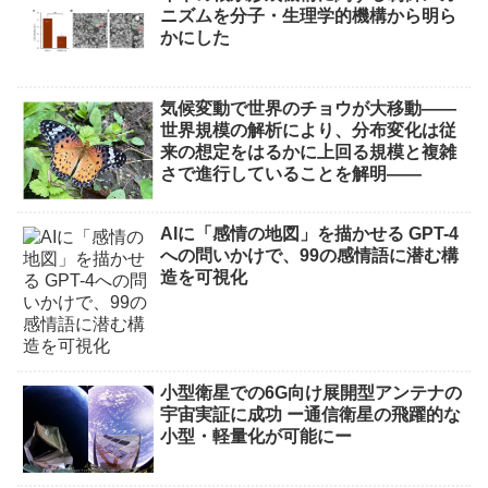
ニズムを分子・生理学的機構から明ら
かにした
気候変動で世界のチョウが大移動――
世界規模の解析により、分布変化は従
来の想定をはるかに上回る規模と複雑
さで進行していることを解明――
AIに「感情の地図」を描かせる GPT-4
への問いかけで、99の感情語に潜む構
造を可視化
小型衛星での6G向け展開型アンテナの
宇宙実証に成功 ー通信衛星の飛躍的な
小型・軽量化が可能にー