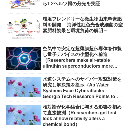
ら1.2ヘルツ幅の分光を実証―
環境フレンドリーな微生物由来窒素肥
料を開発 －海洋性紅色光合成細菌の窒
素肥料効果と環境負荷の解明－
空気中で安定な超薄膜超伝導体を作製
し量子デバイスの小型化へ前進
（Researchers make air-stable
ultrathin superconductors more
scalable for quantum devices）
水道システムへのサイバー攻撃対策を
研究し解決策を提示（As Water
Systems Face Cyberattacks,
Georgia Tech Research Points to
Solutions）
相対論が化学結合に与える影響を初め
て直接観測（Researchers get first
look at how relativity alters a
chemical bond）