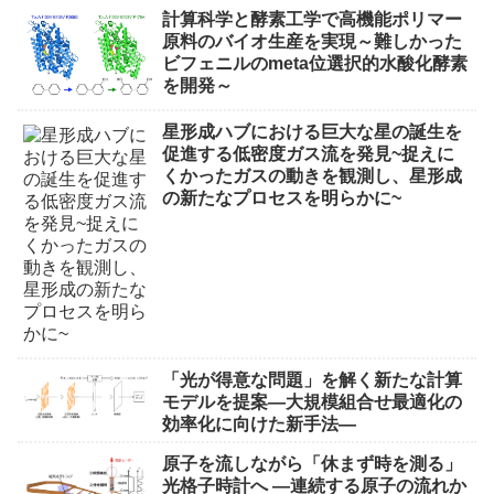
計算科学と酵素工学で高機能ポリマー
原料のバイオ生産を実現～難しかった
ビフェニルのmeta位選択的水酸化酵素
を開発～
星形成ハブにおける巨大な星の誕生を
促進する低密度ガス流を発見~捉えに
くかったガスの動きを観測し、星形成
の新たなプロセスを明らかに~
「光が得意な問題」を解く新たな計算
モデルを提案―大規模組合せ最適化の
効率化に向けた新手法―
原子を流しながら「休まず時を測る」
光格子時計へ ―連続する原子の流れか