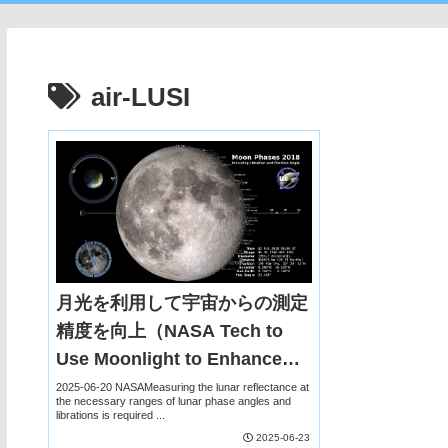
air-LUSI
月光を利用して宇宙からの測定
精度を向上（NASA Tech to
Use Moonlight to Enhance
Measurements from Space）
2025-06-20 NASAMeasuring the lunar reflectance at
the necessary ranges of lunar phase angles and
librations is required ...
2025-06-23