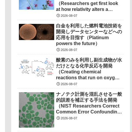
（Researchers get first look
at how relativity alters a
chemical bond）
2026-08-07
白金を利用した燃料電池技術を
開発しデータセンターなどへの
応用を目指す（Platinum
powers the future）
2026-08-07
酸素のみを利用し副生成物が水
だけとなる化学反応を開発
（Creating chemical
reactions that run on oxygen,
produce only water as
2026-08-07
waste）
ナノテク計測を混乱させる一般
的誤差を補正する手法を開発
（NIST Researchers Correct
Common Error Confounding
Nanotech Measurements）
2026-08-07