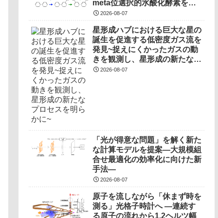
meta位選択的水酸化酵素を開
発～
2026-08-07
星形成ハブにおける巨大な星の
誕生を促進する低密度ガス流を
発見~捉えにくかったガスの動
きを観測し、星形成の新たなプ
ロセスを明らかに~
2026-08-07
「光が得意な問題」を解く新た
な計算モデルを提案―大規模組
合せ最適化の効率化に向けた新
手法―
2026-08-07
原子を流しながら「休まず時を
測る」光格子時計へ ―連続す
る原子の流れから1.2ヘルツ幅