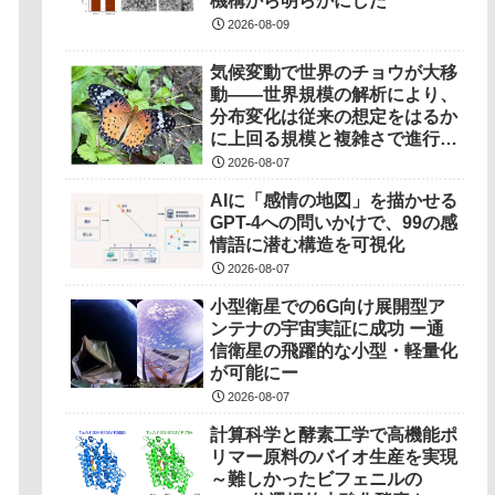
機構から明らかにした
2026-08-09
気候変動で世界のチョウが大移
動――世界規模の解析により、
分布変化は従来の想定をはるか
に上回る規模と複雑さで進行し
ていることを解明――
2026-08-07
AIに「感情の地図」を描かせる
GPT-4への問いかけで、99の感
情語に潜む構造を可視化
2026-08-07
小型衛星での6G向け展開型ア
ンテナの宇宙実証に成功 ー通
信衛星の飛躍的な小型・軽量化
が可能にー
2026-08-07
計算科学と酵素工学で高機能ポ
リマー原料のバイオ生産を実現
～難しかったビフェニルの