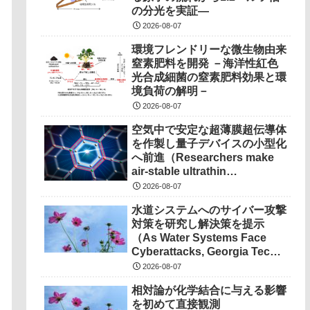
の分光を実証―
2026-08-07
環境フレンドリーな微生物由来
窒素肥料を開発 －海洋性紅色
光合成細菌の窒素肥料効果と環
境負荷の解明－
2026-08-07
空気中で安定な超薄膜超伝導体
を作製し量子デバイスの小型化
へ前進（Researchers make
air-stable ultrathin
superconductors more
2026-08-07
scalable for quantum
水道システムへのサイバー攻撃
devices）
対策を研究し解決策を提示
（As Water Systems Face
Cyberattacks, Georgia Tech
Research Points to
2026-08-07
Solutions）
相対論が化学結合に与える影響
を初めて直接観測