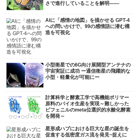
さで進行していることを解明――
AIに「感情の地図」を描かせる GPT-4
への問いかけで、99の感情語に潜む構
造を可視化
小型衛星での6G向け展開型アンテナの
宇宙実証に成功 ー通信衛星の飛躍的な
小型・軽量化が可能にー
計算科学と酵素工学で高機能ポリマー
原料のバイオ生産を実現～難しかった
ビフェニルのmeta位選択的水酸化酵素
を開発～
星形成ハブにおける巨大な星の誕生を
促進する低密度ガス流を発見~捉えに