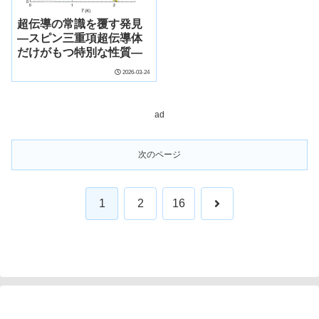
超伝導の常識を覆す発見
―スピン三重項超伝導体
だけがもつ特別な性質―
2026-03-24
ad
次のページ
次
1
2
16
へ