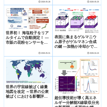
2026-05-28
2026-05-25
を加速させる―
世界初！ 海塩粒子をリア
表面に集まるゲルマニウ
ルタイムで自動測定！ ―
ム原子がゲルマネン合成
市販の花粉センサーを応
の鍵 ―加熱か冷却かで
用した新モニタリング技
「粒」か「シート」かが
術―
2026-05-01
2026-04-24
決まる原理を解明、量子
ビット材料探索に貢献―
世界の宇宙線被ばく線量
地図を改定 ～世界の公衆
被ばくにおける影響評価
超伝導技術が導く高エネ
の基礎データとして国連
ルギー分解能X線吸収分光
科学委員会に採用～