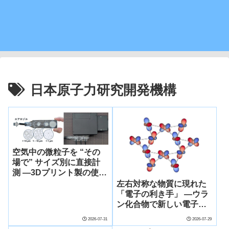
日本原子力研究開発機構
空気中の微粒子を “その
場で” サイズ別に直接計
測 ―3Dプリント製の使い
捨てデバイス「µSPLIT」
左右対称な物質に現れた
を開発
「電子の利き手」 ―ウラ
ン化合物で新しい電子秩
序を発見―
2026-07-31
2026-07-29