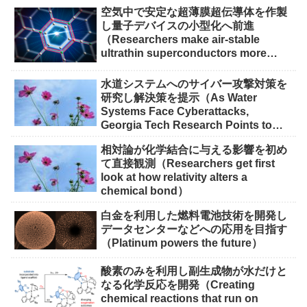
空気中で安定な超薄膜超伝導体を作製
し量子デバイスの小型化へ前進
（Researchers make air-stable
ultrathin superconductors more
scalable for quantum devices）
水道システムへのサイバー攻撃対策を
研究し解決策を提示（As Water
Systems Face Cyberattacks,
Georgia Tech Research Points to
Solutions）
相対論が化学結合に与える影響を初め
て直接観測（Researchers get first
look at how relativity alters a
chemical bond）
白金を利用した燃料電池技術を開発し
データセンターなどへの応用を目指す
（Platinum powers the future）
酸素のみを利用し副生成物が水だけと
なる化学反応を開発（Creating
chemical reactions that run on