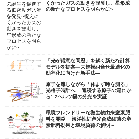
くかったガスの動きを観測し、星形成
の新たなプロセスを明らかに~
「光が得意な問題」を解く新たな計算
モデルを提案―大規模組合せ最適化の
効率化に向けた新手法―
原子を流しながら「休まず時を測る」
光格子時計へ ―連続する原子の流れか
ら1.2ヘルツ幅の分光を実証―
環境フレンドリーな微生物由来窒素肥
料を開発 －海洋性紅色光合成細菌の窒
素肥料効果と環境負荷の解明－