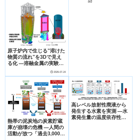
ad
原子炉内で生じる”溶けた
物質の流れ”を3Dで見え
る化 ―溶融金属の実験を
支えるシミュレーション
2026-07-24
技術の活用に道―
高レベル放射性廃液から
発生する水素を実測 ―水
素発生量の温度依存性デ
熱帯の泥炭地の炭素貯蔵
ータを整備―
庫が崩壊の危機 ―人間の
活動が放つ「過去3,000年
分の炭素」が地球温暖化