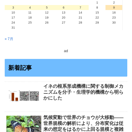
1
2
3
4
5
6
7
8
9
10
11
12
13
14
15
16
17
18
19
20
21
22
23
24
25
26
27
28
29
30
31
« 7月
ad
新着記事
イネの根系形成機構に関する制御メカ
ニズムを分子・生理学的機構から明ら
かにした
気候変動で世界のチョウが大移動――
世界規模の解析により、分布変化は従
来の想定をはるかに上回る規模と複雑