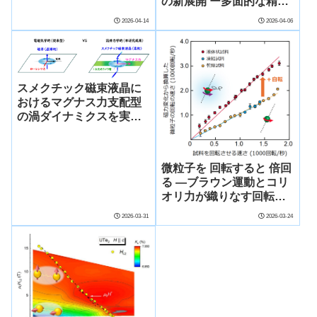
の新展開 ー多面的な精密
化学種解析: セシウムを例
2026-04-14
2026-04-06
としてー
スメクチック磁束液晶に
おけるマグナス力支配型
の渦ダイナミクスを実証
～超伝導を”トポロジカル
流体”として捉える新視点
～
微粒子を 回転すると 倍回
る ―ブラウン運動とコリ
オリ力が織りなす回転体
中での自発回転―
2026-03-31
2026-03-24