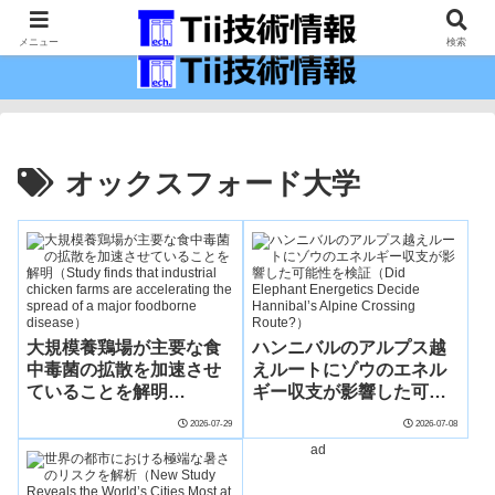
最新の科学技術の情報インフラ。
メニュー
検索
オックスフォード大学
大規模養鶏場が主要な食
ハンニバルのアルプス越
中毒菌の拡散を加速させ
えルートにゾウのエネル
ていることを解明
ギー収支が影響した可能
（Study finds that
性を検証（Did Elephant
2026-07-29
2026-07-08
industrial chicken farms
Energetics Decide
ad
are accelerating the
Hannibal’s Alpine
spread of a major
Crossing Route?）