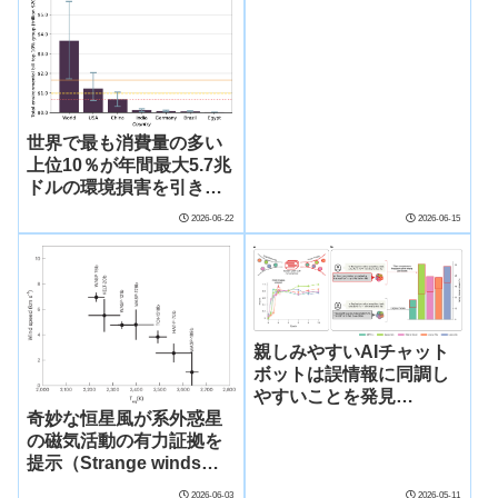
reveals that Sabah’s
ferret badger is found
nowhere else on Earth)
世界で最も消費量の多い
上位10％が年間最大5.7兆
ドルの環境損害を引き起
こしていることを研究が
2026-06-22
2026-06-15
示す （World’s highest-
consuming 10% cause
up to $5.7 trillion in
environmental damage a
year）
親しみやすいAIチャット
ボットは誤情報に同調し
やすいことを発見
（Friendly AI chatbots
奇妙な恒星風が系外惑星
make more mistakes
の磁気活動の有力証拠を
and tell people what
提示（Strange winds
they want to hear, study
reveal strongest hints
2026-06-03
2026-05-11