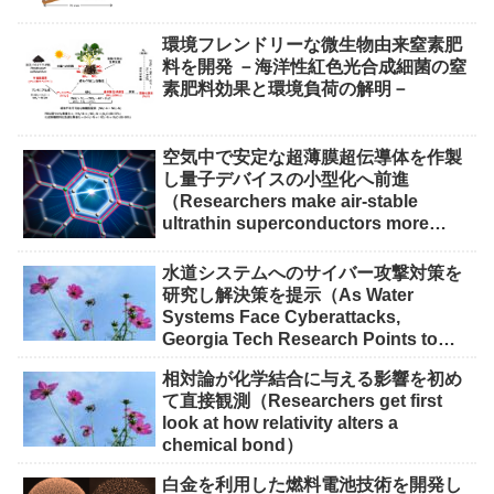
環境フレンドリーな微生物由来窒素肥
料を開発 －海洋性紅色光合成細菌の窒
素肥料効果と環境負荷の解明－
空気中で安定な超薄膜超伝導体を作製
し量子デバイスの小型化へ前進
（Researchers make air-stable
ultrathin superconductors more
scalable for quantum devices）
水道システムへのサイバー攻撃対策を
研究し解決策を提示（As Water
Systems Face Cyberattacks,
Georgia Tech Research Points to
Solutions）
相対論が化学結合に与える影響を初め
て直接観測（Researchers get first
look at how relativity alters a
chemical bond）
白金を利用した燃料電池技術を開発し