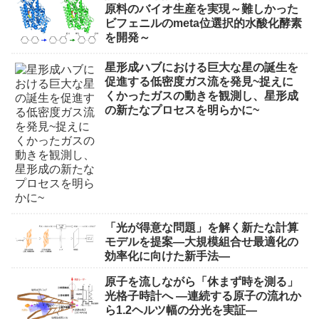
原料のバイオ生産を実現～難しかった
ビフェニルのmeta位選択的水酸化酵素
を開発～
星形成ハブにおける巨大な星の誕生を
促進する低密度ガス流を発見~捉えに
くかったガスの動きを観測し、星形成
の新たなプロセスを明らかに~
「光が得意な問題」を解く新たな計算
モデルを提案―大規模組合せ最適化の
効率化に向けた新手法―
原子を流しながら「休まず時を測る」
光格子時計へ ―連続する原子の流れか
ら1.2ヘルツ幅の分光を実証―