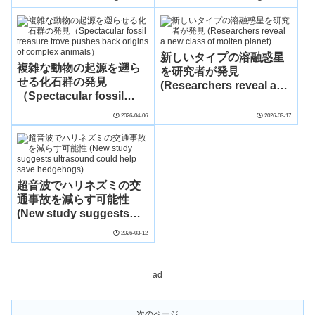
finds）
yet of magnetic activity
in exoplanets）
新しいタイプの溶融惑星
複雑な動物の起源を遡ら
を研究者が発見
せる化石群の発見
(Researchers reveal a
（Spectacular fossil
new class of molten
treasure trove pushes
planet)
2026-04-06
2026-03-17
back origins of complex
animals）
超音波でハリネズミの交
通事故を減らす可能性
(New study suggests
ultrasound could help
2026-03-12
save hedgehogs)
ad
次のページ