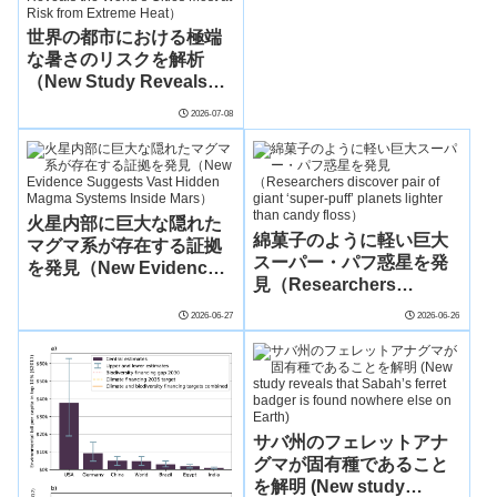
foodborne disease）
世界の都市における極端
な暑さのリスクを解析
（New Study Reveals
the World’s Cities Most
2026-07-08
at Risk from Extreme
Heat）
火星内部に巨大な隠れた
綿菓子のように軽い巨大
マグマ系が存在する証拠
スーパー・パフ惑星を発
を発見（New Evidence
見（Researchers
Suggests Vast Hidden
discover pair of giant
Magma Systems Inside
2026-06-27
2026-06-26
‘super-puff’ planets
Mars）
lighter than candy
floss）
サバ州のフェレットアナ
グマが固有種であること
を解明 (New study