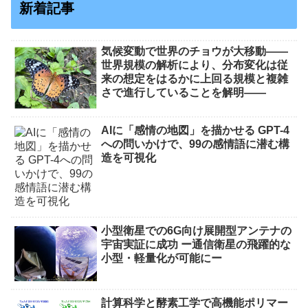
新着記事
気候変動で世界のチョウが大移動――
世界規模の解析により、分布変化は従
来の想定をはるかに上回る規模と複雑
さで進行していることを解明――
AIに「感情の地図」を描かせる GPT-4
への問いかけで、99の感情語に潜む構
造を可視化
小型衛星での6G向け展開型アンテナの
宇宙実証に成功 ー通信衛星の飛躍的な
小型・軽量化が可能にー
計算科学と酵素工学で高機能ポリマー