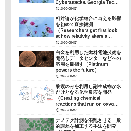
Cyberattacks, Georgia Tech
Research Points to
2026-08-07
Solutions）
相対論が化学結合に与える影響
を初めて直接観測
（Researchers get first look
at how relativity alters a
chemical bond）
2026-08-07
白金を利用した燃料電池技術を
開発しデータセンターなどへの
応用を目指す（Platinum
powers the future）
2026-08-07
酸素のみを利用し副生成物が水
だけとなる化学反応を開発
（Creating chemical
reactions that run on oxygen,
produce only water as
2026-08-07
waste）
ナノテク計測を混乱させる一般
的誤差を補正する手法を開発