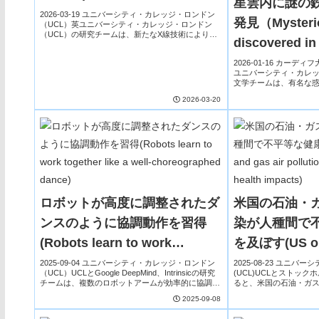
星雲内に謎の
tissue diagnosis)
2026-03-19 ユニバーシティ・カレッジ・ロンドン
発見（Mysteriou
（UCL）英ユニバーシティ・カレッジ・ロンドン
（UCL）の研究チームは、新たなX線技術により生
discovered in
体組織の診断精度を大幅に向上させる可能性を示し
た。この手法は従来の吸収ベースX線では捉えに...
nebula）
2026-01-16 カー
ユニバーシティ・カレッ
文学チームは、有名な
（Messier 57, NG
2026-03-20
測されていなかった鉄原子
ロボットが高度に調整されたダ
米国の石油・
ンスのように協調動作を習得
染が人種間で
(Robots learn to work
を及ぼす(US oil 
together like a well-
pollution cau
2025-09-04 ユニバーシティ・カレッジ・ロンドン
2025-08-23 ユニ
（UCL）UCLとGoogle DeepMind、Intrinsicの研究
(UCL)UCLとストッ
choreographed dance)
health impact
チームは、複数のロボットアームが効率的に協調で
ると、米国の石油・ガ
きるAIアルゴリズム「RoboBallet」を開発しまし
約9.1万人の早期死亡、
2025-09-08
た。従来...
の小児喘息、さらにがん発