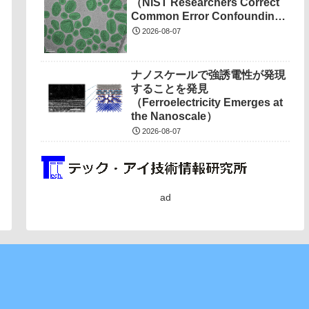
（NIST Researchers Correct
Common Error Confounding
Nanotech Measurements）
2026-08-07
ナノスケールで強誘電性が発現
することを発見
（Ferroelectricity Emerges at
the Nanoscale）
2026-08-07
ad