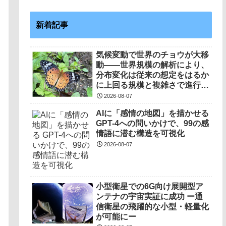
新着記事
気候変動で世界のチョウが大移
動――世界規模の解析により、
分布変化は従来の想定をはるか
に上回る規模と複雑さで進行し
ていることを解明――
2026-08-07
AIに「感情の地図」を描かせる
GPT-4への問いかけで、99の感
情語に潜む構造を可視化
2026-08-07
小型衛星での6G向け展開型ア
ンテナの宇宙実証に成功 ー通
信衛星の飛躍的な小型・軽量化
が可能にー