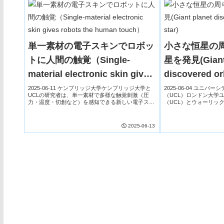
単一素材の電子スキンでロボッ
小さな恒星の
トに人間の触覚（Single-
星を発見(Giant 
material electronic skin gives
discovered orb
robots the human touch）
2025-06-11 ケンブリッジ大学ケンブリッジ大学と
2025-06-04 ユニ
UCLの研究者は、単一素材で多様な触覚刺激（圧
（UCL）ロンドン大学
力・温度・切創など）を感知できる新しい電子スキ
（UCL）とウォーリッ
ンを開発しました。伝導性ハイドロゲルを用い、32
の約21%の質量しかない
電極と約86万の経路を通じて触覚情報を取得。...
6894」の周囲に、土星よ
2025-06-13