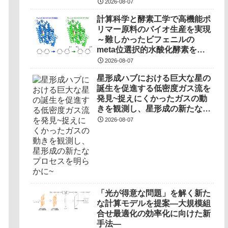
2026-08-07
計算科学と酵素工学で高機能ポ
リマー原料のバイオ生産を実現
～難しかったビフェニルの
meta位選択的水酸化酵素を開
発～
2026-08-07
星形成ハブにおける巨大な星の
誕生を促進する低密度ガス流を
発見~捉えにくかったガスの動
きを観測し、星形成の新たなプ
ロセスを明らかに~
2026-08-07
「光が得意な問題」を解く新た
な計算モデルを提案―大規模組
合せ最適化の効率化に向けた新
手法―