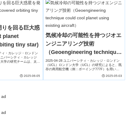
周りを回る巨大惑
気候冷却の可能性を持つジオエ
planet
ンジニアリング技術
iting tiny star)
（Geoengineering technique
バーシティ・カレッジ・ロンドン
ユニバーシティ・カレッジ
could cool planet using
2025-04-28 ユニバーシティ・カレッジ・ロンドン
ク大学の研究チームは、太陽
（UCL）ロンドン大学（UCL）の研究によると、既
小さな赤色矮星「TOI-
existing aircraft）
存の商用航空機（例：ボーイング777F）を用いて
りやや大きく、質...
成層圏にエアロゾルを注入することで、地球の気温
2025-06-05
2025-05-03
を下げる「太陽放射管理（SRM）」の実現...
ad
ad