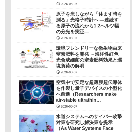
2026-08-07
原子を流しながら「休まず時を
測る」光格子時計へ ―連続す
る原子の流れから1.2ヘルツ幅
の分光を実証―
2026-08-07
環境フレンドリーな微生物由来
窒素肥料を開発 －海洋性紅色
光合成細菌の窒素肥料効果と環
境負荷の解明－
2026-08-07
空気中で安定な超薄膜超伝導体
を作製し量子デバイスの小型化
へ前進（Researchers make
air-stable ultrathin
superconductors more
2026-08-07
scalable for quantum
水道システムへのサイバー攻撃
devices）
対策を研究し解決策を提示
（As Water Systems Face