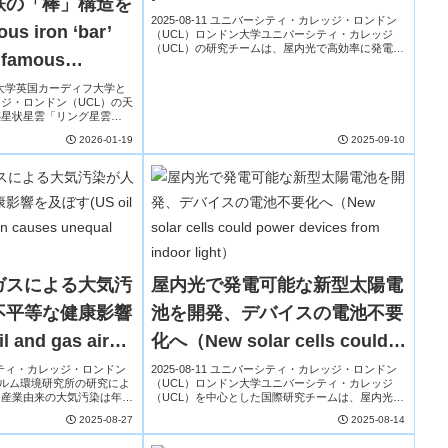
鉄の「棒」構造を
light）
2025-08-11 ユニバーシティ・カレッジ・ロンドン
s iron ‘bar’
（UCL）ロンドン大学ユニバーシティ・カレッジ
（UCL）の研究チームは、屋内光で高効率に発電で
 famous
きる新型ペロブスカイト太陽電池を開発した。対象
はリモコンやセンサーなどの小型機器で、バッテ...
ディフ大学英国カーディフ大学と
ジ・ロンドン（UCL）の天
惑星状星雲「リング星雲
C 6720）」の内部に、これまで観
2026-01-19
2025-09-10
の帯...
ガスによる大気汚
屋内光で発電可能な新型太陽電
不平等な健康影響
池を開発、デバイスの電池不要
and gas air
化へ（New solar cells could
ses unequal
power devices from indoor
バーシティ・カレッジ・ロンドン
2025-08-11 ユニバーシティ・カレッジ・ロンドン
クホルム環境研究所の研究によ
（UCL）ロンドン大学ユニバーシティ・カレッジ
s)
light）
ス産業由来の大気汚染は年間
（UCL）を中心とした国際研究チームは、屋内光で
1万件超の早産、20万件以上
も効率よく電力を生成できる耐久性の高い新型太陽
2025-08-27
2025-08-14
症を引き起...
電池を開発しました。素材にはペロブスカイトを...